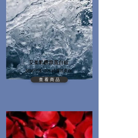
艾美肌膠原蛋白粉
​關鍵守護100%純膠原蛋白
查 看 商 品