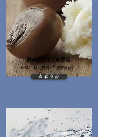
精萃乳油木果軟膠囊
MSM+龜鹿雙寶+二型膠原蛋白
查 看 商 品