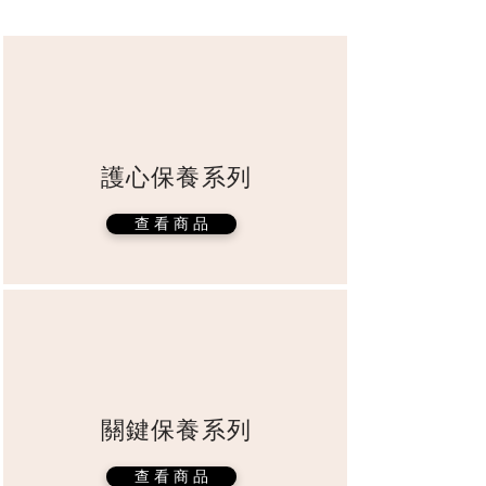
護心保養系列
查 看 商 品
關鍵保養系列
查 看 商 品