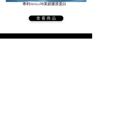
專利Verisol®美妍膠原蛋白
查 看 商 品
our products
Service Name