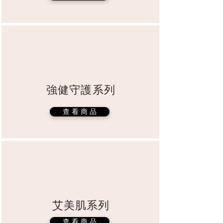
強健守護系列
查 看 商 品
艾美肌系列
查 看 商 品