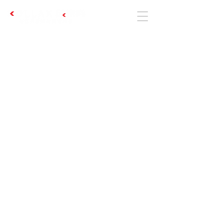
kollax
series