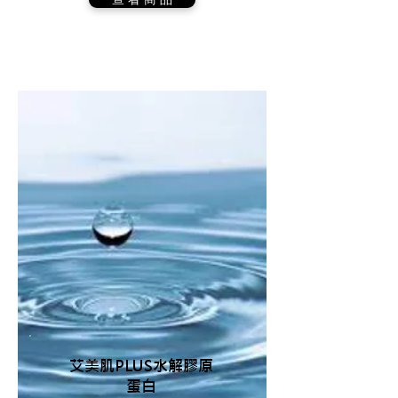
艾美肌PLUS水解膠原
蛋白