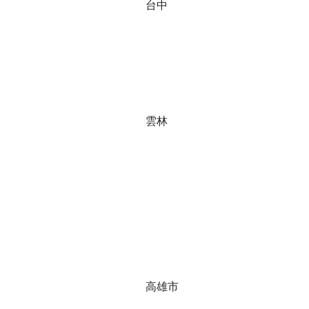
​台中
​雲林
高雄市