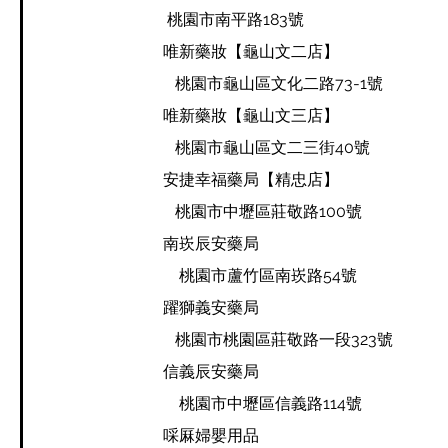
桃園市南平路183號
唯新藥妝【龜山文二店】
桃園市龜山區文化二路73-1號
唯新藥妝
【龜山文三店】
桃園市龜山區文二三街40號
安捷幸福藥局【精忠店】
桃園市中壢區莊敬路100號
南崁辰安藥局
桃園市蘆竹區南崁路54號
躍獅義安藥局
桃園市桃園區莊敬路一段323號
信義辰安藥局
​ 桃園市中壢區信義路114號
啋厤婦嬰用品