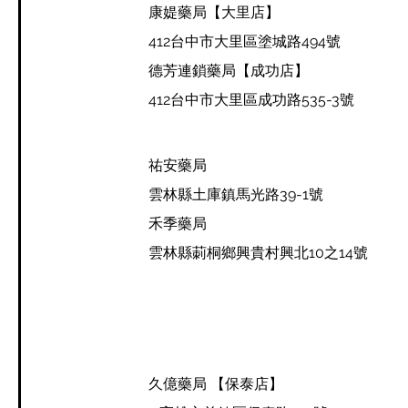
康媞藥局【大里店
】
412台中市大里區塗城路494號
德芳連鎖藥局【成功店
】
412台中市大里區成功路535-3號
祐安藥局
雲林縣土庫鎮馬光路39-1號
禾季藥局
雲林縣莿桐鄉興貴村興北10之14號
久億藥局 【保泰店】