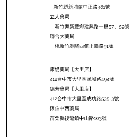
​
新
竹縣新埔鎮中正路381號
立人藥局
新竹縣新豐鄉建興路一段57、59號
聯合大藥局
桃新竹縣關西鎮正義路91號
康媞藥局【大里店
】
412台中市大里區塗城路494號
德芳藥局【大里店
】
412台中市大里區成功路535-3號
懷信中西藥局
苗栗縣後龍鎮中山路103號