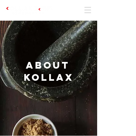
about
Kollax