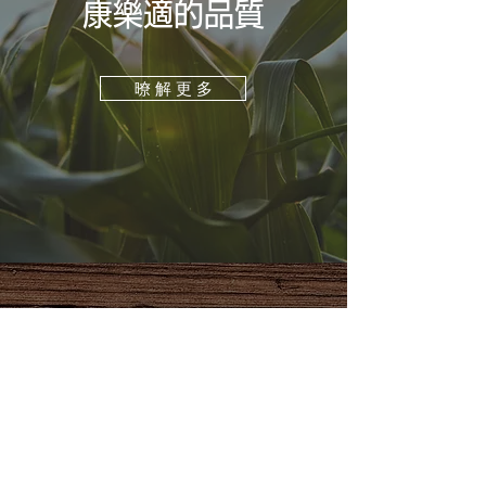
康樂適的品質
暸 解 更 多
康樂適®代表
健
康
，快
樂
，舒
適
志在研發、生產優質、安全