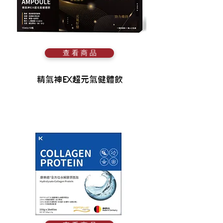
查 看 商 品
精氣神EX超元氣健體飲