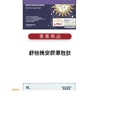
查 看 商 品
舒穩晚安膠原胜肽