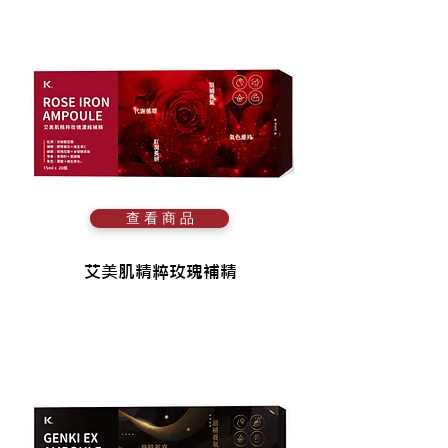
查 看 商 品
艾美肌精粹玫瑰補精