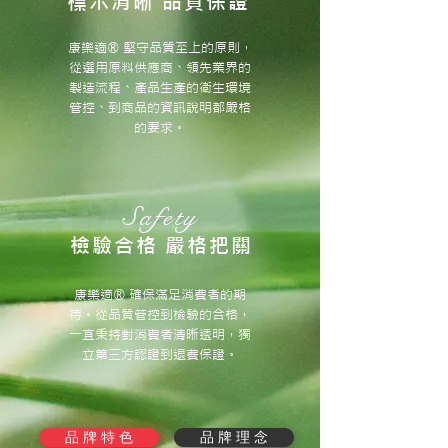
標示清晰 品質保證
康樂適® 堅守品質至上的原則，
從選用原料供應商、領先業界的
製造流程、產品生產的衛生環境
管控、到商品的資訊說明都嚴格
的要求。
Safety
檢驗合格 嚴格把關
康樂適® 確保滿足消費者的期
待。從品質管控到檢驗的合格，
一直秉持對消費者清晰透明，獨
立第三方認證到退費保證。
品 牌 特 色
品 牌 理 念