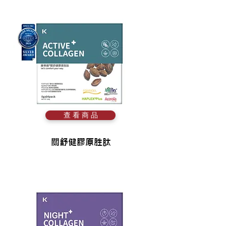
查 看 商 品
關舒健膠原胜肽