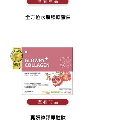
查 看 商 品
全方位水解膠原蛋白
查 看 商 品
亮妍粹膠原胜肽