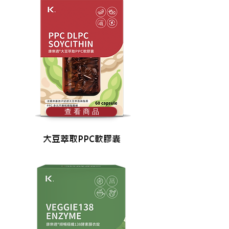
查 看 商 品
大豆萃取PPC軟膠囊