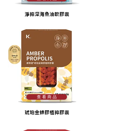
淨粹深海魚油軟膠囊
查 看 商 品
琥珀金蜂膠植粹膠囊