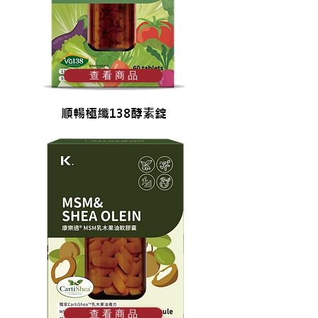
查 看 商 品
順暢極纖138酵素錠
查 看 商 品