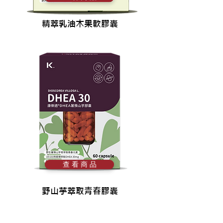
精萃乳油木果軟膠囊
查 看 商 品
野山芋萃取青春膠囊